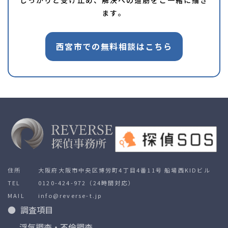
ます。
西宮市での無料相談はこちら
住所
大阪府大阪市中央区博労町4丁目4番11号 船場西KIDビル
TEL
0120-424-972
（24時間対応）
MAIL
info@reverse-t.jp
調査項目
浮気調査・不倫調査