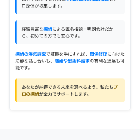
ロ探偵が収集します。
経験豊富な
探偵
による匿名相談・明朗会計だか
ら、初めての方でも安心です。
探偵の浮気調査
で証拠を手にすれば、
関係修復
に向けた
冷静な話し合いも、
離婚や慰謝料請求
の有利な進展も可
能です。
あなたが納得できる未来を選べるよう、私たち
プ
ロの探偵
が全力でサポートします。